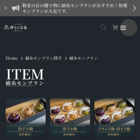
敬老の日の贈り物に絹糸モンブランがおすすめ！和栗
モンブランが人気です。
Home
絹糸モンブラン団子
絹糸モンブラン
I
T
E
M
絹糸モンブラン