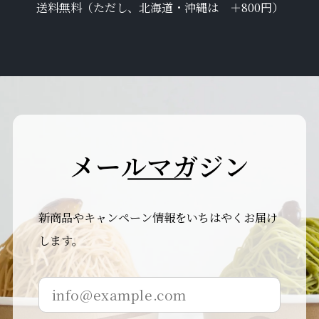
送料無料（ただし、北海道・沖縄は ＋800円）
メ
ー
ル
マ
ガ
ジ
ン
新商品やキャンペーン情報をいちはやくお届け
します。