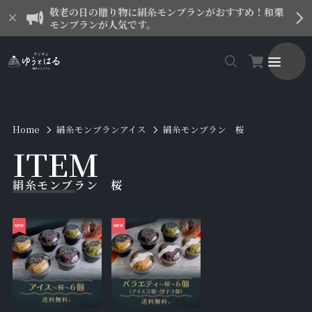
敬老の日の贈り物に絹糸モンブランがおすすめ！和栗
モンブランが人気です。
Home
絹糸モンブランアイス
絹糸モンブラン 桜
I
T
E
M
絹糸モンブラン 桜