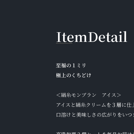
I
t
e
m
D
e
t
a
i
l
至福の１ミリ
極上のくちどけ
＜絹糸モンブラン アイス＞
アイスと絹糸クリームを３層に仕
口溶けと美味しさの広がりをいつ