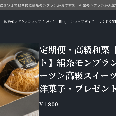
敬老の日の贈り物に絹糸モンブランがおすすめ！和栗モンブランが人気
絹糸モンブランショップについて
Blog
ショップガイド
よくある質
定期便・高級和栗【
ト】絹糸モンブラ
ーツ＞高級スイー
洋菓子・プレゼン
¥4,800