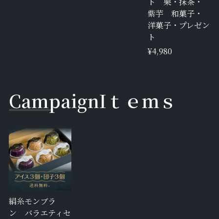
ト 栗・抹茶・
紫芋 和菓子・
洋菓子・プレゼン
ト
¥4,980
C
a
m
p
a
i
g
n
I
ｔ
ｅ
ｍ
ｓ
絹糸モンブラ
ン バラエティセ