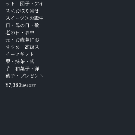
ット 団子・アイ
ス＜お取り寄せ
スイーツ＞お誕生
日・母の日・敬
老の日・お中
元・お歳暮にお
すすめ 高級ス
イーツギフト
栗・抹茶・紫
芋 和菓子・洋
菓子・プレゼント
¥7,380
10%OFF