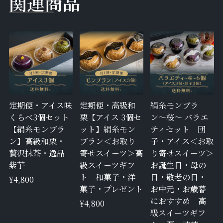
関
連
商
品
定期便・アイス味
定期便・高級和
絹糸モンブラ
くらべ3個セット
栗【アイス 3個セ
ン〜桜〜 バラエ
【絹糸モンブラ
ット】絹糸モン
ティセット 団
ン】高級和栗・
ブラン＜お取り
子・アイス＜お取
贅沢抹茶・逸品
寄せスイーツ＞高
り寄せスイーツ＞
紫芋
級スイーツギフ
お誕生日・母の
ト 和菓子・洋
日・敬老の日・
¥4,800
菓子・プレゼント
お中元・お歳暮
におすすめ 高
¥4,800
級スイーツギフ