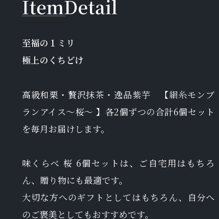
I
t
e
m
D
e
t
a
i
l
至福の１ミリ
極上のくちどけ
高級和栗・贅沢抹茶・逸品紫芋 【絹糸モンブ
ランアイス〜桜〜 】各2個ずつの合計6個セット
を毎月お届けします。
味くらべ 桜 6個セットは、ご自宅用はもちろ
ん、贈り物にも最適です。
大切な方へのギフトとしてはもちろん、自分へ
のご褒美としてもおすすめです。